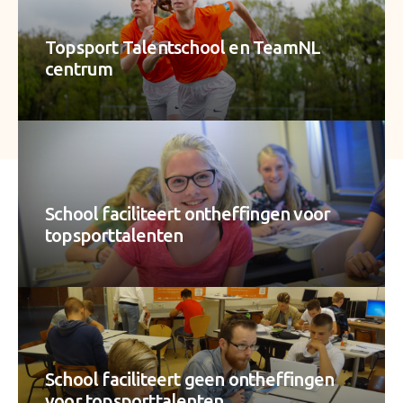
Topsport Talentschool en TeamNL
centrum
School faciliteert ontheffingen voor
topsporttalenten
School faciliteert geen ontheffingen
voor topsporttalenten