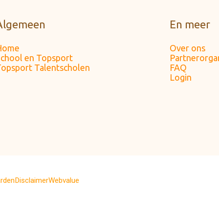
Algemeen
En meer
Home
Over ons
chool en Topsport
Partnerorgan
opsport Talentscholen
FAQ
Login
rden
Disclaimer
Webvalue