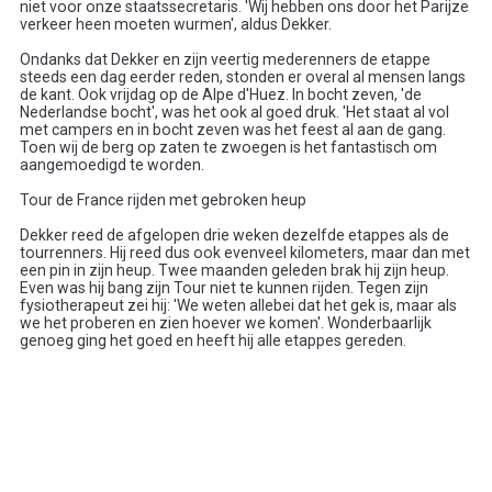
niet voor onze staatssecretaris. 'Wij hebben ons door het Parijze
verkeer heen moeten wurmen', aldus Dekker.
Ondanks dat Dekker en zijn veertig mederenners de etappe
steeds een dag eerder reden, stonden er overal al mensen langs
de kant. Ook vrijdag op de Alpe d'Huez. In bocht zeven, 'de
Nederlandse bocht', was het ook al goed druk. 'Het staat al vol
met campers en in bocht zeven was het feest al aan de gang.
Toen wij de berg op zaten te zwoegen is het fantastisch om
aangemoedigd te worden.
Tour de France rijden met gebroken heup
Dekker reed de afgelopen drie weken dezelfde etappes als de
tourrenners. Hij reed dus ook evenveel kilometers, maar dan met
een pin in zijn heup. Twee maanden geleden brak hij zijn heup.
Even was hij bang zijn Tour niet te kunnen rijden. Tegen zijn
fysiotherapeut zei hij: 'We weten allebei dat het gek is, maar als
we het proberen en zien hoever we komen'. Wonderbaarlijk
genoeg ging het goed en heeft hij alle etappes gereden.